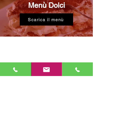
Menù Dolci
Scarica il menù
RISTORANTE LA SCALA IN
TRASTEVERE
Indirizzo: Piazza della Scala, 58/61 - 00153 Roma
Tel:
+39 06 5803763
|
+39 06 5896321
Email:
info@ristorantelascala.it